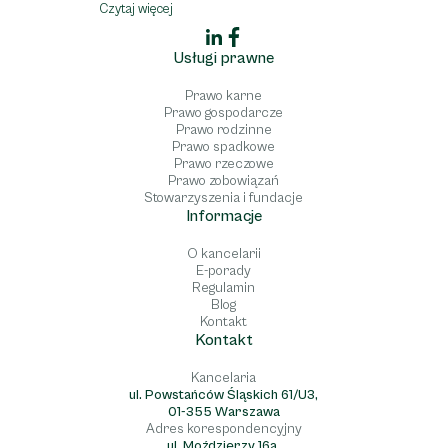
medyczne, cywilne, spadkowe, rodzinne,
Czytaj więcej
a także obsługa stowarzyszeń i fundacji.
Oferujemy profesjonalne wsparcie w
Usługi prawne
sprawach rozwodowych, dziedziczenia,
odpowiedzialności za błędy medyczne
Prawo karne
oraz w kwestiach związanych z prawem
Prawo gospodarcze
spółek i własności intelektualnej.
Prawo rodzinne
Prawo spadkowe
Gwarantujemy pełne zaangażowanie i
Prawo rzeczowe
pomoc prawną na najwyższym poziomie.
Prawo zobowiązań
Stowarzyszenia i fundacje
Informacje
O kancelarii
E-porady
Regulamin
Blog
Kontakt
Kontakt
Kancelaria
ul. Powstańców Śląskich 61/U3,
01-355 Warszawa
Adres korespondencyjny
ul. Moździerzy 16a,