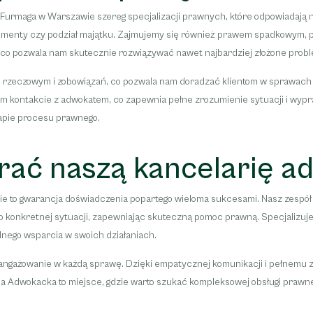
rmaga w Warszawie szereg specjalizacji prawnych, które odpowiadają na
alimenty czy podział majątku. Zajmujemy się również prawem spadkowym,
, co pozwala nam skutecznie rozwiązywać nawet najbardziej złożone prob
 rzeczowym i zobowiązań, co pozwala nam doradzać klientom w sprawach
 kontakcie z adwokatem, co zapewnia pełne zrozumienie sytuacji i wyprac
tapie procesu prawnego.
rać naszą kancelarię a
to gwarancja doświadczenia popartego wieloma sukcesami. Nasz zespół to
o konkretnej sytuacji, zapewniając skuteczną pomoc prawną. Specjalizuje
lnego wsparcia w swoich działaniach.
zaangażowanie w każdą sprawę. Dzięki empatycznej komunikacji i pełnemu 
 Adwokacka to miejsce, gdzie warto szukać kompleksowej obsługi prawne