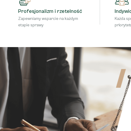
Profesjonalizm i rzetelność
Indywi
Zapewniamy wsparcie na każdym
Każda sp
etapie sprawy
prioryte