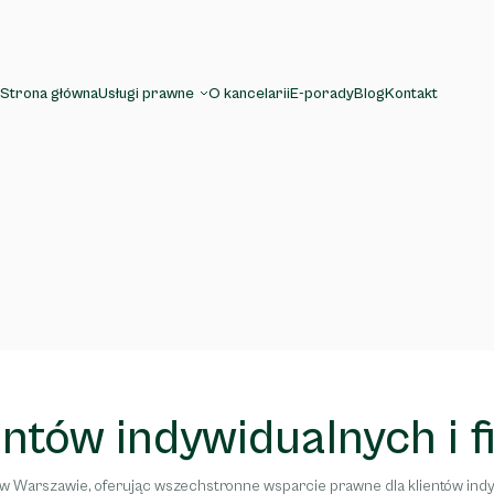
Strona główna
Usługi prawne
O kancelarii
E-porady
Blog
Kontakt
entów indywidualnych i f
Warszawie, oferując wszechstronne wsparcie prawne dla klientów indyw