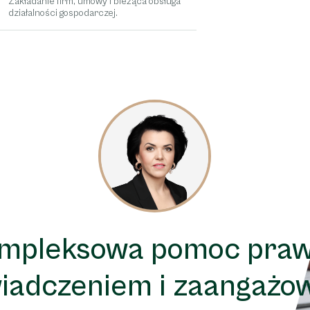
Zakładanie firm, umowy i bieżąca obsługa
działalności gospodarczej.
mpleksowa pomoc pra
iadczeniem i zaangażo