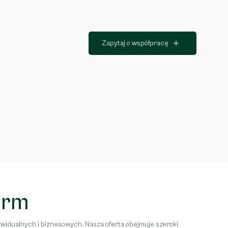
Zapytaj o współpracę
irm
idualnych i biznesowych. Nasza oferta obejmuje szeroki