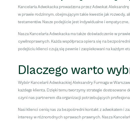
Kancelaria Adwokacka prowadzona przez Adwokat Aleksandrę Fu
w prawie rodzinnym, obejmującym takie kwestie jak rozwody, 
testamentów. Nasze podejście jest indywidualne i empatyczne
Nasza Kancelaria Adwokacka ma także doświadczenie w prawie
cywilnoprawnych. Każda współpraca opiera się na bezpośrednim
podejściu klienci czują się pewnie i zaopiekowani na każdym e
Dlaczego warto wyb
Wybór Kancelarii Adwokackiej Aleksandry Furmaga w Warszawie 
każdego klienta. Dzięki temu tworzymy strategie dostosowane d
czyni nas partnerem dla organizacji potrzebujących profesjona
Nasi klienci cenią nas za bezpośredni kontakt z adwokatem i 
interesy w różnorodnych sprawach prawnych. Nasza Kancelaria