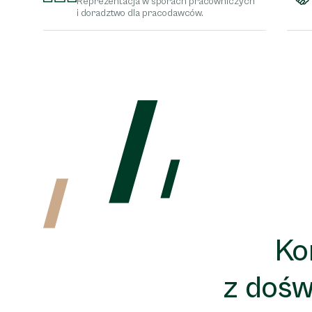
Reprezentacja w sporach pracowniczych
i doradztwo dla pracodawców.
Ko
z dośw