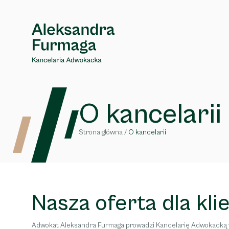
O kancelarii
Strona główna
/
O kancelarii
Nasza oferta dla kli
Adwokat Aleksandra Furmaga prowadzi Kancelarię Adwokacką w 