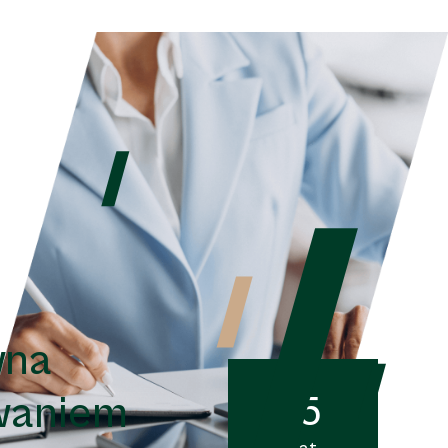
wna
15
waniem