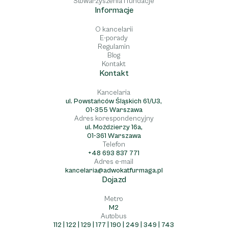
Stowarzyszenia i fundacje
Informacje
O kancelarii
E-porady
Regulamin
Blog
Kontakt
Kontakt
Kancelaria
ul. Powstańców Śląskich 61/U3,
01-355 Warszawa
Adres korespondencyjny
ul. Moździerzy 16a,
01-361 Warszawa
Telefon
+48 693 837 771
Adres e-mail
kancelaria@adwokatfurmaga.pl
Dojazd
Metro
M2
Autobus
112 | 122 | 129 | 177 | 190 | 249 | 349 | 743