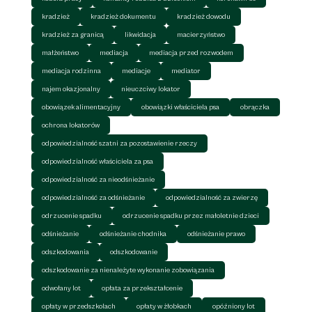
kradzież
kradzież dokumentu
kradzież dowodu
kradzież za granicą
likwidacja
macierzyństwo
małżeństwo
mediacja
mediacja przed rozwodem
mediacja rodzinna
mediacje
mediator
najem okazjonalny
nieuczciwy lokator
obowiązek alimentacyjny
obowiązki właściciela psa
obrączka
ochrona lokatorów
odpowiedzialność szatni za pozostawienie rzeczy
odpowiedzialność właściciela za psa
odpowiedzialność za nieodśnieżanie
odpowiedzialność za odśnieżanie
odpowiedzialność za zwierzę
odrzucenie spadku
odrzucenie spadku przez małoletnie dzieci
odśnieżanie
odśnieżanie chodnika
odśnieżanie prawo
odszkodowania
odszkodowanie
odszkodowanie za nienależyte wykonanie zobowiązania
odwołany lot
opłata za przekształcenie
opłaty w przedszkolach
opłaty w żłobkach
opóźniony lot