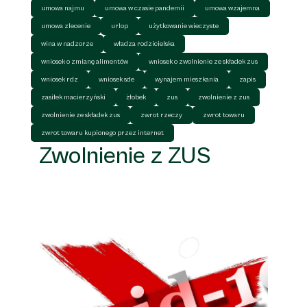
umowa najmu
umowa w czasie pandemii
umowa wzajemna
umowa zlecenie
urlop
użytkowanie wieczyste
wina w nadzorze
władza rodzicielska
wniosek o zmianę alimentów
wniosek o zwolnienie ze składek zus
wniosek rdz
wniosek sde
wynajem mieszkania
zapis
zasiłek macierzyński
żłobek
zus
zwolnienie z zus
zwolnienie ze składek zus
zwrot rzeczy
zwrot towaru
zwrot towaru kupionego przez internet
Zwolnienie z ZUS