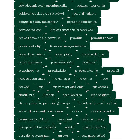
oświadczenie o odrzuceniu spadku
pacta sunt servanda
pobieranie opłat przez placówki
podział majątku
podział majątku małżonków
poradnik podróżnika
pozew o rozwód
prawa i obowiązki pracodawcy
prawa i obowiązki pracownika
prawnik
prawnik rozwód
prawnik włochy
Prawo karne wykonawcze
prawo konsumenta
prawo pracy
prawo rodzinne
prawo spadkowe
prawo własności
producent
przechowanie
przedszkole
przekształcenie
przestój
rebus sic stantibus
reklamacja
rękojmia
rodo
rozwód
sde
sde zamiast więzienia
siła wyższa
składki zus
Spadek
spadkobierca
stan pandemii
stan zagrożenia epidemiologicznego
świadczenia macierzyńskie
system dozoru elektronicznego
szkoda
szkoda na osobie
termin zwrotu 14 dni
testament
testament ustny
ubezpieczenie chorobowe
ugoda
ugoda małżeńska
ugryzienie przez psa
umowa
umowa na odległość