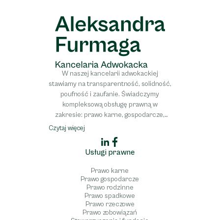
W naszej kancelarii adwokackiej
stawiamy na transparentność, solidność,
poufność i zaufanie. Świadczymy
kompleksową obsługę prawną w
zakresie: prawo karne, gospodarcze,
medyczne, cywilne, spadkowe, rodzinne,
Czytaj więcej
a także obsługa stowarzyszeń i fundacji.
Oferujemy profesjonalne wsparcie w
Usługi prawne
sprawach rozwodowych, dziedziczenia,
odpowiedzialności za błędy medyczne
Prawo karne
oraz w kwestiach związanych z prawem
Prawo gospodarcze
spółek i własności intelektualnej.
Prawo rodzinne
Prawo spadkowe
Gwarantujemy pełne zaangażowanie i
Prawo rzeczowe
pomoc prawną na najwyższym poziomie.
Prawo zobowiązań