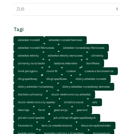
ZUS
1
Tagi
adwokat rozwód
adwokat rozwód bemowo
adwokat rozwód Warszawa
adwokat rozwodowy Warszawa
adwokat włochy
adwokat włochy warszawa
alimenty
alimenty na dziecko
badania lekarskie
bonifikata
brak paragonu
covid-19
czesne
czesne a koronawirus
dług spadkowy
długi spadkowe
dobry adwokat rozwód
dobry adwokat rozwodowy
dobry adwokat rozwodowy bemowo
dochód a alimenty
dozór elektroniczny adwokat
dozór elektroniczny opaska
dziedziczenie
edz
eksmisja
ferie
gwarancja
gwarant
jak odrzucić spadek
jak uniknąć długów spadkowych
Kancelaria
kara za nieodśnieżanie
klauzula wykonalności
kodeks pracy
kontakty rodzica z dzieckiem
koronawirus